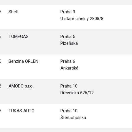
6
Shell
Praha 3
U staré cihelny 2808/8
6
TOMEGAS
Praha 5
Plzeňská
6
Benzina ORLEN
Praha 6
Ankarská
6
AMODO s.r.o.
Praha 10
Dřevčická 626/12
6
TUKAS AUTO
Praha 10
Štěrboholská