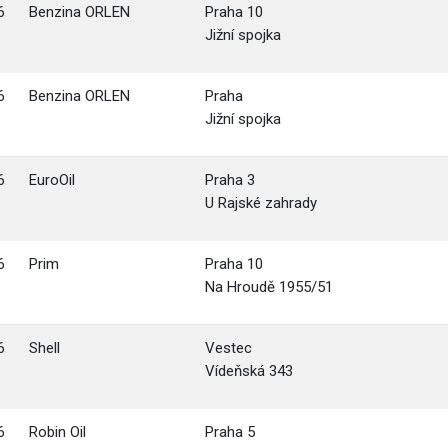
6
Benzina ORLEN
Praha 10
Jižní spojka
6
Benzina ORLEN
Praha
Jižní spojka
6
EuroOil
Praha 3
U Rajské zahrady
6
Prim
Praha 10
Na Hroudě 1955/51
6
Shell
Vestec
Vídeňská 343
6
Robin Oil
Praha 5