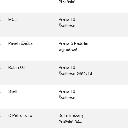
Plzeňská
6
MOL
Praha 10
Švehlova
6
Pavel růžička
Praha 5 Radotín
Výpadová
6
Robin Oil
Praha 10
Švehlova 2689/14
6
Shell
Praha 10
Švehlova
6
C Petrol s.r.o.
Dolní Břežany
Pražská 344