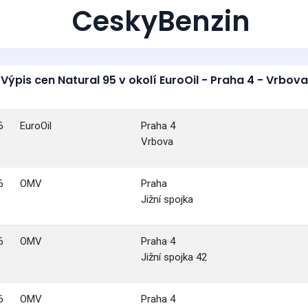
CeskyBenzin
Výpis cen Natural 95 v okolí EuroOil - Praha 4 - Vrbova
6
EuroOil
Praha 4
Vrbova
6
OMV
Praha
Jižní spojka
6
OMV
Praha 4
Jižní spojka 42
6
OMV
Praha 4