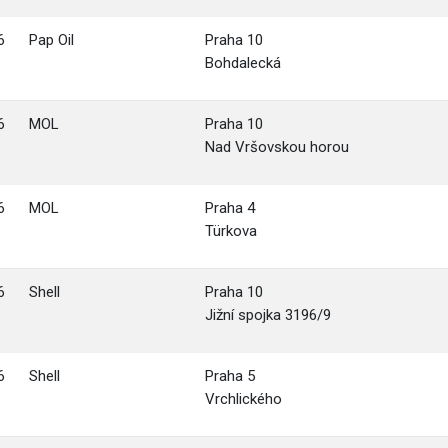
6
Pap Oil
Praha 10
Bohdalecká
6
MOL
Praha 10
Nad Vršovskou horou
6
MOL
Praha 4
Türkova
6
Shell
Praha 10
Jižní spojka 3196/9
6
Shell
Praha 5
Vrchlického