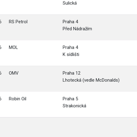
Sulická
6
RS Petrol
Praha 4
Před Nádražím
6
MOL
Praha 4
K sídlišti
6
OMV
Praha 12
Lhotecká (vedle McDonalds)
6
Robin Oil
Praha 5
Strakonická