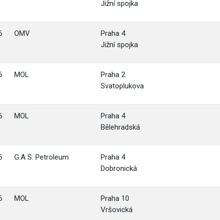
Jižní spojka
6
OMV
Praha 4
Jižní spojka
6
MOL
Praha 2
Svatoplukova
6
MOL
Praha 4
Bělehradská
6
G.A S. Petroleum
Praha 4
Dobronická
6
MOL
Praha 10
Vršovická