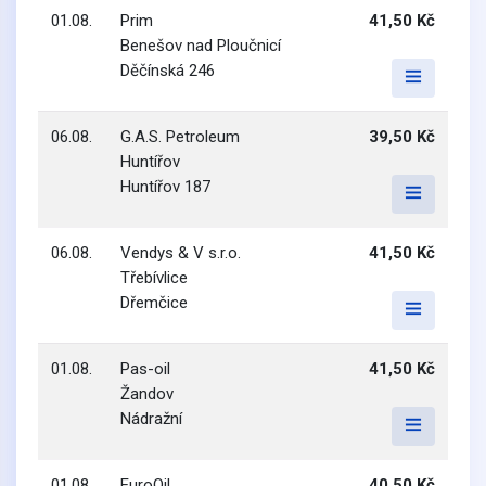
01.08.
Prim
41,50 Kč
Benešov nad Ploučnicí
Děčínská 246
06.08.
G.A.S. Petroleum
39,50 Kč
Huntířov
Huntířov 187
06.08.
Vendys & V s.r.o.
41,50 Kč
Třebívlice
Dřemčice
01.08.
Pas-oil
41,50 Kč
Žandov
Nádražní
01.08.
EuroOil
40,50 Kč