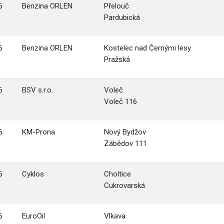
6
Benzina ORLEN
Přelouč
Pardubická
6
Benzina ORLEN
Kostelec nad Černými lesy
Pražská
6
BSV s.r.o.
Voleč
Voleč 116
6
KM-Prona
Nový Bydžov
Zábědov 111
6
Cyklos
Choltice
Cukrovarská
6
EuroOil
Vlkava