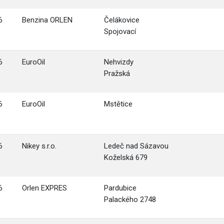
6
Benzina ORLEN
Čelákovice
Spojovací
6
EuroOil
Nehvizdy
Pražská
6
EuroOil
Mstětice
6
Nikey s.r.o.
Ledeč nad Sázavou
Koželská 679
6
Orlen EXPRES
Pardubice
Palackého 2748