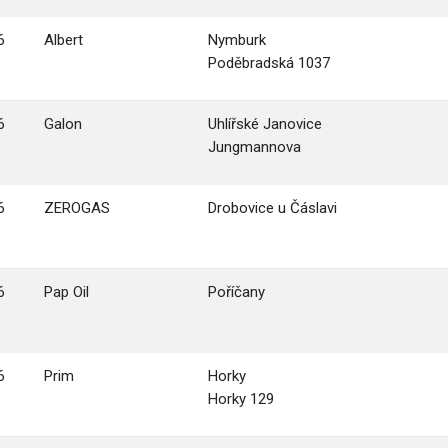
6
Albert
Nymburk
Poděbradská 1037
6
Galon
Uhlířské Janovice
Jungmannova
6
ZEROGAS
Drobovice u Čáslavi
6
Pap Oil
Poříčany
6
Prim
Horky
Horky 129