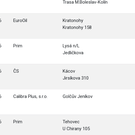
Trasa M.Boleslav-Kolín
6
EuroOil
Kratonohy
Kratonohy 158
6
Prim
Lysá n/L
Jedličkova
6
ČS
Kácov
Jirsíkova 310
6
Calibra Plus, s.r.o.
Golčův Jeníkov
6
Prim
Tehovec
U Chirany 105