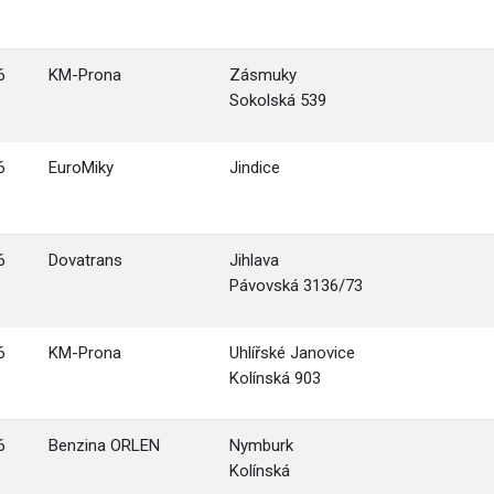
6
KM-Prona
Zásmuky
Sokolská 539
6
EuroMiky
Jindice
6
Dovatrans
Jihlava
Pávovská 3136/73
6
KM-Prona
Uhlířské Janovice
Kolínská 903
6
Benzina ORLEN
Nymburk
Kolínská