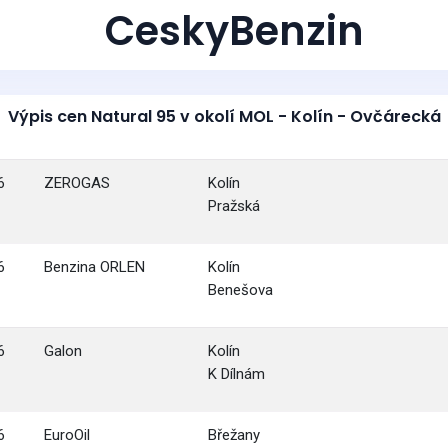
CeskyBenzin
Výpis cen Natural 95 v okolí MOL - Kolín - Ovčárecká
6
ZEROGAS
Kolín
Pražská
6
Benzina ORLEN
Kolín
Benešova
6
Galon
Kolín
K Dílnám
6
EuroOil
Břežany