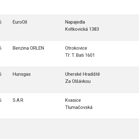
6
EuroOil
Napajedla
Kvítkovická 1383
6
Benzina ORLEN
Otrokovice
Tř. T. Bati 1601
6
Hunsgas
Uherské Hradiště
Za Olšávkou
6
S.A.R.
Kvasice
Tlumačovská