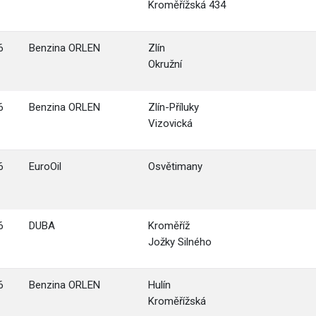
Kroměřížská 434
6
Benzina ORLEN
Zlín
Okružní
6
Benzina ORLEN
Zlín-Příluky
Vizovická
6
EuroOil
Osvětimany
6
DUBA
Kroměříž
Jožky Silného
6
Benzina ORLEN
Hulín
Kroměřížská