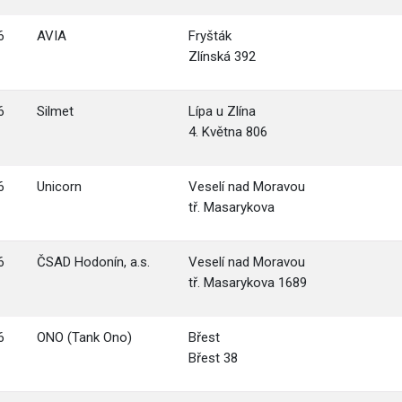
6
AVIA
Fryšták
Zlínská 392
6
Silmet
Lípa u Zlína
4. Května 806
6
Unicorn
Veselí nad Moravou
tř. Masarykova
6
ČSAD Hodonín, a.s.
Veselí nad Moravou
tř. Masarykova 1689
6
ONO (Tank Ono)
Břest
Břest 38