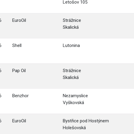
Letošov 105
6
EuroOil
Strážnice
Skalická
6
Shell
Lutonina
6
Pap Oil
Strážnice
Skalická
6
Benzhor
Nezamyslice
Vyškovská
6
EuroOil
Bystřice pod Hostýnem
Holešovská