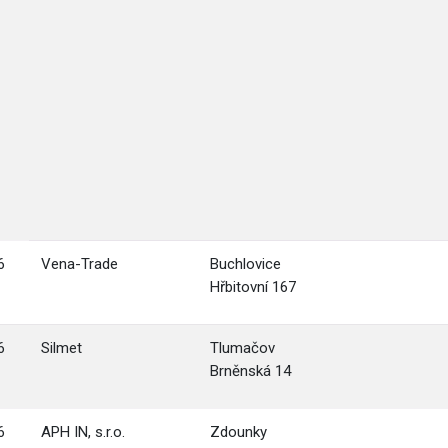
6
Vena-Trade
Buchlovice
Hřbitovní 167
6
Silmet
Tlumačov
Brněnská 14
6
APH IN, s.r.o.
Zdounky