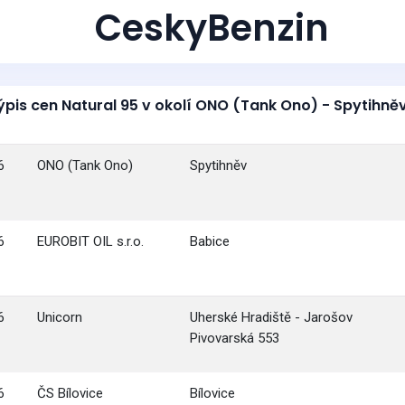
CeskyBenzin
ýpis cen Natural 95 v okolí ONO (Tank Ono) - Spytihněv
6
ONO (Tank Ono)
Spytihněv
6
EUROBIT OIL s.r.o.
Babice
6
Unicorn
Uherské Hradiště - Jarošov
Pivovarská 553
6
ČS Bílovice
Bílovice