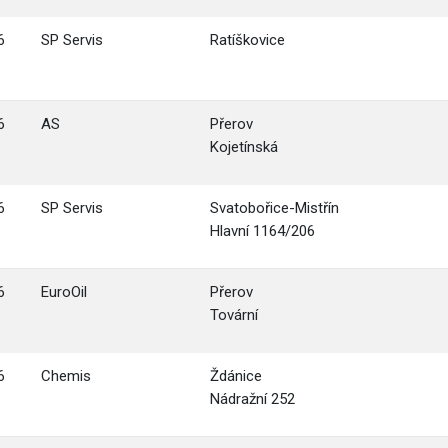
6
SP Servis
Ratíškovice
6
AS
Přerov
Kojetínská
6
SP Servis
Svatobořice-Mistřín
Hlavní 1164/206
6
EuroOil
Přerov
Tovární
6
Chemis
Ždánice
Nádražní 252