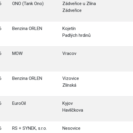
6
ONO (Tank Ono)
Zádveřice u Zlína
Zádveřice
6
Benzina ORLEN
Kojetín
Padlých hrdinů
6
MOW
Vracov
6
Benzina ORLEN
Vizovice
Zlínská
6
EuroOil
Kyjov
Havlíčkova
6
RS + SYNEK, s.r.o.
Nesovice