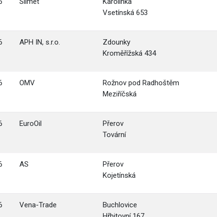
6
Silmet
Karolinka
Vsetínská 653
6
APH IN, s.r.o.
Zdounky
Kroměřížská 434
6
OMV
Rožnov pod Radhoštěm
Meziříčská
6
EuroOil
Přerov
Tovární
6
AS
Přerov
Kojetínská
6
Vena-Trade
Buchlovice
Hřbitovní 167