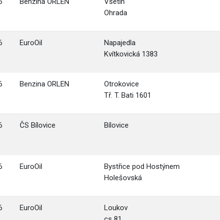
6
Benzina ORLEN
Vsetín
Ohrada
6
EuroOil
Napajedla
Kvítkovická 1383
6
Benzina ORLEN
Otrokovice
Tř. T. Bati 1601
6
ČS Bílovice
Bílovice
6
EuroOil
Bystřice pod Hostýnem
Holešovská
6
EuroOil
Loukov
cs 81