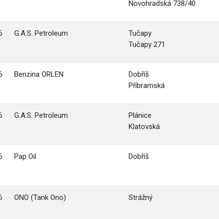
Novohradská 738/40
6
G.A.S. Petroleum
Tučapy
Tučapy 271
6
Benzina ORLEN
Dobříš
Příbramská
6
G.A.S. Petroleum
Plánice
Klatovská
6
Pap Oil
Dobříš
6
ONO (Tank Ono)
Strážný