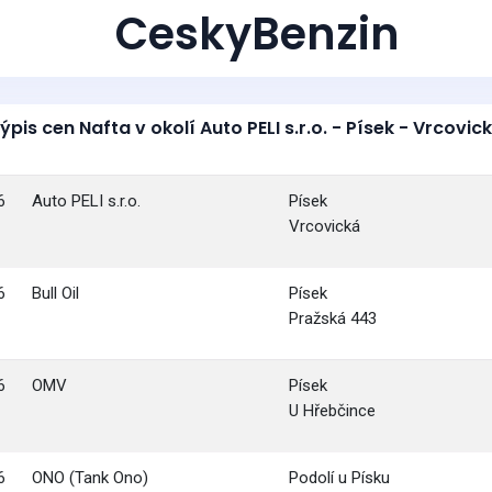
CeskyBenzin
ýpis cen Nafta v okolí Auto PELI s.r.o. - Písek - Vrcovic
6
Auto PELI s.r.o.
Písek
Vrcovická
6
Bull Oil
Písek
Pražská 443
6
OMV
Písek
U Hřebčince
6
ONO (Tank Ono)
Podolí u Písku