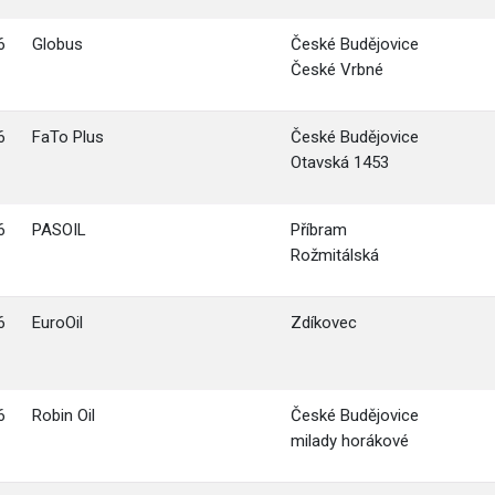
6
Globus
České Budějovice
České Vrbné
6
FaTo Plus
České Budějovice
Otavská 1453
6
PASOIL
Příbram
Rožmitálská
6
EuroOil
Zdíkovec
6
Robin Oil
České Budějovice
milady horákové