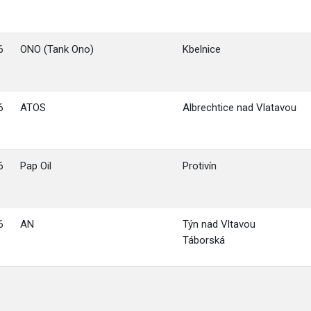
6
ONO (Tank Ono)
Kbelnice
6
ATOS
Albrechtice nad Vlatavou
6
Pap Oil
Protivín
6
AN
Týn nad Vltavou
Táborská