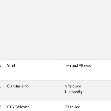
6
Shell
Týn nad Vltavou
6
ČS Oilas s.r.o.
Vitějovice
U stopařky
6
STS Těšovice
Těšovice