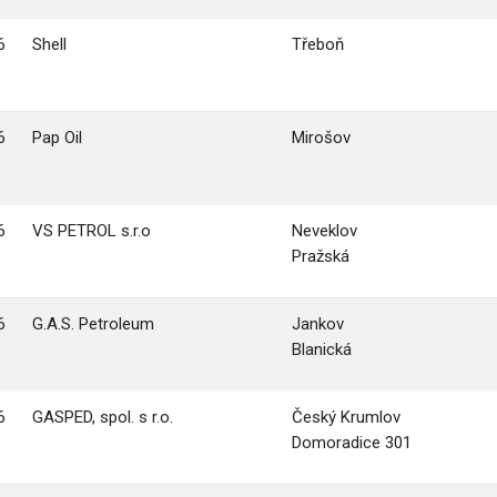
6
Shell
Třeboň
6
Pap Oil
Mirošov
6
VS PETROL s.r.o
Neveklov
Pražská
6
G.A.S. Petroleum
Jankov
Blanická
6
GASPED, spol. s r.o.
Český Krumlov
Domoradice 301