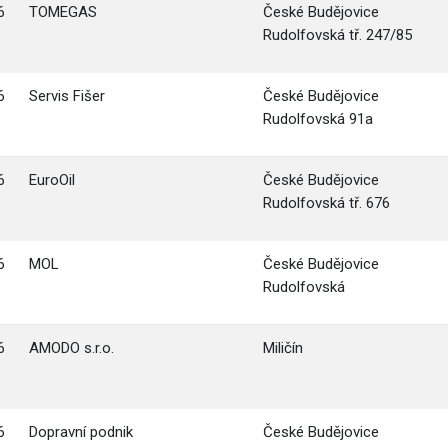
6
TOMEGAS
České Budějovice
Rudolfovská tř. 247/85
6
Servis Fišer
České Budějovice
Rudolfovská 91a
6
EuroOil
České Budějovice
Rudolfovská tř. 676
6
MOL
České Budějovice
Rudolfovská
6
AMODO s.r.o.
Miličín
6
Dopravní podnik
České Budějovice