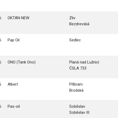
6
OKTAN NEW
Zliv
Bezdrevská
6
Pap Oil
Sedlec
6
ONO (Tank Ono)
Planá nad Lužnicí
ČSLA 733
6
Albert
Příbram
Brodská
6
Pas-oil
Soběslav
Soběslav III