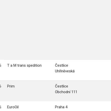
6
T a M trans spedition
Čestlice
Uhříněveská
6
Prim
Čestlice
Obchodní 111
6
EuroOil
Praha 4