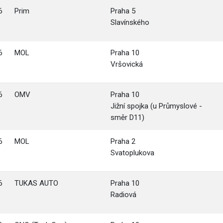
6
Prim
Praha 5
Slavínského
6
MOL
Praha 10
Vršovická
6
OMV
Praha 10
Jižní spojka (u Průmyslové -
směr D11)
6
MOL
Praha 2
Svatoplukova
6
TUKAS AUTO
Praha 10
Radiová