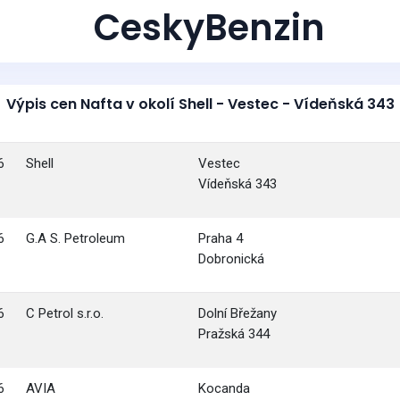
CeskyBenzin
Výpis cen Nafta v okolí Shell - Vestec - Vídeňská 343
6
Shell
Vestec
Vídeňská 343
6
G.A S. Petroleum
Praha 4
Dobronická
6
C Petrol s.r.o.
Dolní Břežany
Pražská 344
6
AVIA
Kocanda