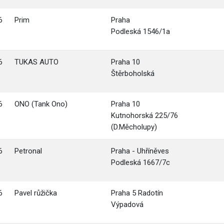
6
Prim
Praha
Podleská 1546/1a
6
TUKAS AUTO
Praha 10
Štěrboholská
6
ONO (Tank Ono)
Praha 10
Kutnohorská 225/76
(D.Měcholupy)
6
Petronal
Praha - Uhříněves
Podleská 1667/7c
6
Pavel růžička
Praha 5 Radotín
Výpadová