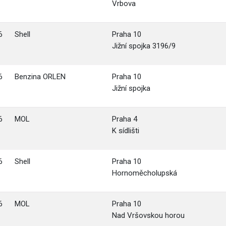
Vrbova
6
Shell
Praha 10
Jižní spojka 3196/9
6
Benzina ORLEN
Praha 10
Jižní spojka
6
MOL
Praha 4
K sídlišti
6
Shell
Praha 10
Hornoměcholupská
6
MOL
Praha 10
Nad Vršovskou horou