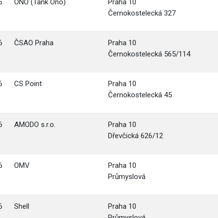
6
ONO (Tank Ono)
Praha 10
Černokostelecká 327
6
ČSAO Praha
Praha 10
Černokostelecká 565/114
6
CS Point
Praha 10
Černokostelecká 45
6
AMODO s.r.o.
Praha 10
Dřevčická 626/12
6
OMV
Praha 10
Průmyslová
6
Shell
Praha 10
Průmyslová