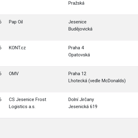
Pražská
6
Pap Oil
Jesenice
Budějovická
6
KONT.cz
Praha 4
Opatovská
6
OMV
Praha 12
Lhotecká (vedle McDonalds)
6
CS Jesenice Frost
Dolní Jirčany
Logistics a.s.
Jesenická 619