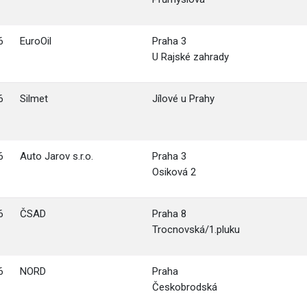
6
EuroOil
Praha 3
U Rajské zahrady
6
Silmet
Jílové u Prahy
6
Auto Jarov s.r.o.
Praha 3
Osiková 2
6
ČSAD
Praha 8
Trocnovská/1.pluku
6
NORD
Praha
Českobrodská