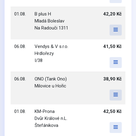
01.08.
B plus H
42,20 Kč
Mladá Boleslav
Na Radouči 1311
06.08.
Vendys & V s.r.o.
41,50 Kč
Hrdlořezy
I/38
06.08.
ONO (Tank Ono)
38,90 Kč
Milovice u Hořic
01.08.
KM-Prona
42,50 Kč
Dvůr Králové n.L.
Štefánikova