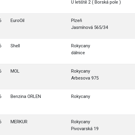
U letiště 2 ( Borská pole )
6
EuroOil
Plzeň
Jasmínová 565/34
6
Shell
Rokycany
dálnice
6
MOL
Rokycany
Arbesova 975
6
Benzina ORLEN
Rokycany
6
MERKUR
Rokycany
Pivovarská 19