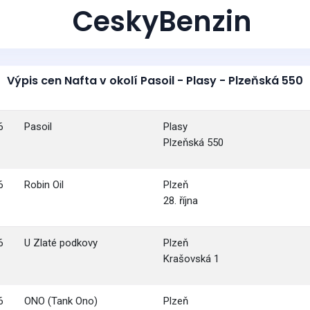
CeskyBenzin
Výpis cen Nafta v okolí Pasoil - Plasy - Plzeňská 550
6
Pasoil
Plasy
Plzeňská 550
6
Robin Oil
Plzeň
28. října
6
U Zlaté podkovy
Plzeň
Krašovská 1
6
ONO (Tank Ono)
Plzeň