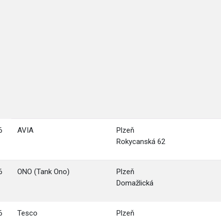
6
AVIA
Plzeň
Rokycanská 62
6
ONO (Tank Ono)
Plzeň
Domažlická
6
Tesco
Plzeň