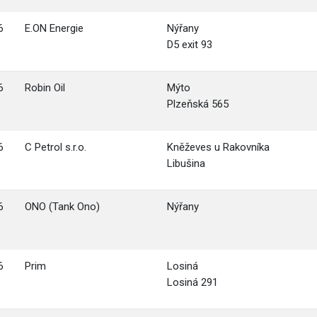
6
E.ON Energie
Nýřany
D5 exit 93
6
Robin Oil
Mýto
Plzeňská 565
6
C Petrol s.r.o.
Kněževes u Rakovníka
Libušina
6
ONO (Tank Ono)
Nýřany
6
Prim
Losiná
Losiná 291