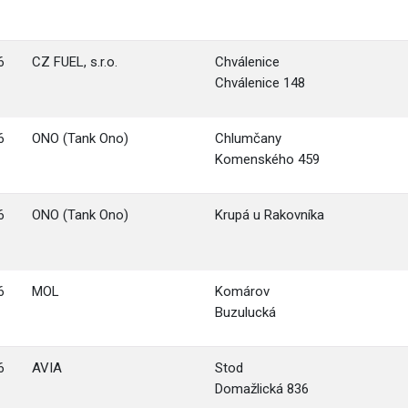
6
CZ FUEL, s.r.o.
Chválenice
Chválenice 148
6
ONO (Tank Ono)
Chlumčany
Komenského 459
6
ONO (Tank Ono)
Krupá u Rakovníka
6
MOL
Komárov
Buzulucká
6
AVIA
Stod
Domažlická 836