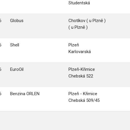
Studentská
6
Globus
Chotíkov ( u Plzně )
( u Plzně )
6
Shell
Plzeň
Karlovarská
6
EuroOil
Plzeň-Křimice
Chebská 522
6
Benzina ORLEN
Plzeň - Křimice
Chebská 509/45