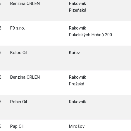
6
Benzina ORLEN
Rakovník
Plzeňská
6
F9 s.r.o.
Rakovník
Dukelských Hrdinů 200
6
Koloc Oil
Kařez
6
Benzina ORLEN
Rakovník
Pražská
6
Robin Oil
Rakovník
6
Pap Oil
Mirošov