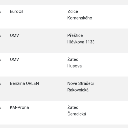
6
EuroOil
Zdice
Komenského
6
OMV
Přeštice
Hlávkova 1133
6
OMV
Žatec
Husova
6
Benzina ORLEN
Nové Strašecí
Rakovnická
6
KM-Prona
Žatec
Čeradická