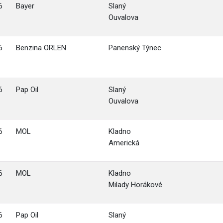
6
Bayer
Slaný
Ouvalova
6
Benzina ORLEN
Panenský Týnec
6
Pap Oil
Slaný
Ouvalova
6
MOL
Kladno
Americká
6
MOL
Kladno
Milady Horákové
6
Pap Oil
Slaný