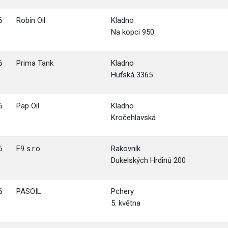
6
Robin Oil
Kladno
Na kopci 950
6
Prima Tank
Kladno
Huťská 3365
6
Pap Oil
Kladno
Kročehlavská
6
F9 s.r.o.
Rakovník
Dukelských Hrdinů 200
6
PASOIL
Pchery
5. května