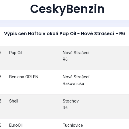
CeskyBenzin
Výpis cen Nafta v okolí Pap Oil - Nové Strašecí - R6
6
Pap Oil
Nové Strašecí
R6
6
Benzina ORLEN
Nové Strašecí
Rakovnická
6
Shell
Stochov
R6
6
EuroOil
Tuchlovice