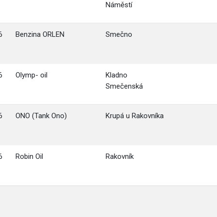
Náměstí
6
Benzina ORLEN
Smečno
6
Olymp- oil
Kladno
Smečenská
6
ONO (Tank Ono)
Krupá u Rakovníka
6
Robin Oil
Rakovník