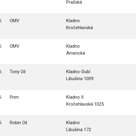
Pražská
6
OMV
Kladno
Kročehlavská
6
OMV
Kladno
Americká
6
Tony Oil
Kladno-Dubí
Libušina 1009
6
Prim
Kladno II
Kročehlavská 1025
6
Robin Oil
Kladno
Libušina 172