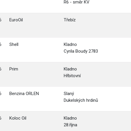
R6 - směr KV
6
EuroOil
Třebíz
6
Shell
Kladno
Cyrila Boudy 2783
6
Prim
Kladno
Hřbitovní
6
Benzina ORLEN
Slaný
Dukelských hrdinů
6
Koloc Oil
Kladno
28.října