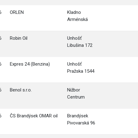
6
ORLEN
Kladno
Arménská
6
Robin Oil
Unhošť
Libušina 172
6
Expres 24 (Benzina)
Unhošť
Pražska 1544
6
Benol s.r.o.
Nižbor
Centrum
6
ČS Brandýsek OMAR oil
Brandýsek
Pivovarská 96