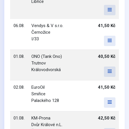
Libřice
06.08.
Vendys & V s.r.o.
41,50 Kč
Černožice
I/33
01.08.
ONO (Tank Ono)
40,50 Kč
Trutnov
Královodvorská
02.08.
EuroOil
41,50 Kč
Smiřice
Palackého 128
01.08.
KM-Prona
42,50 Kč
Dvůr Králové n.L.