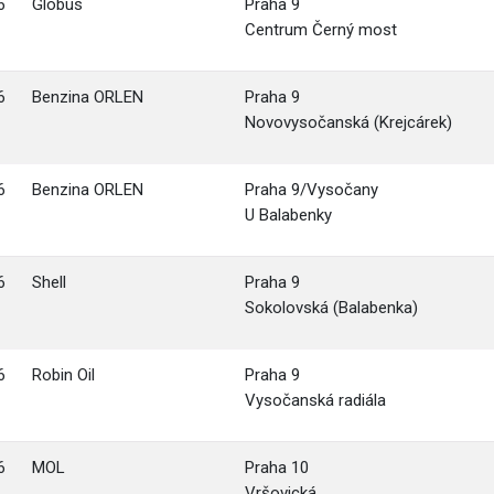
6
Globus
Praha 9
Centrum Černý most
6
Benzina ORLEN
Praha 9
Novovysočanská (Krejcárek)
6
Benzina ORLEN
Praha 9/Vysočany
U Balabenky
6
Shell
Praha 9
Sokolovská (Balabenka)
6
Robin Oil
Praha 9
Vysočanská radiála
6
MOL
Praha 10
Vršovická