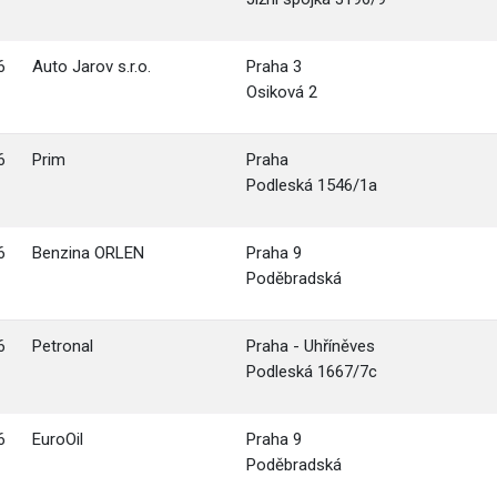
6
Auto Jarov s.r.o.
Praha 3
Osiková 2
6
Prim
Praha
Podleská 1546/1a
6
Benzina ORLEN
Praha 9
Poděbradská
6
Petronal
Praha - Uhříněves
Podleská 1667/7c
6
EuroOil
Praha 9
Poděbradská