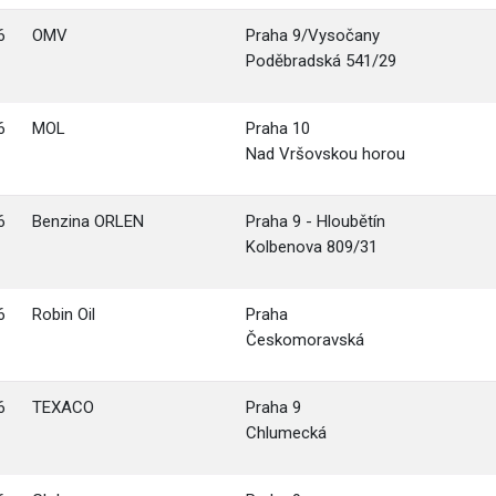
6
OMV
Praha 9/Vysočany
Poděbradská 541/29
6
MOL
Praha 10
Nad Vršovskou horou
6
Benzina ORLEN
Praha 9 - Hloubětín
Kolbenova 809/31
6
Robin Oil
Praha
Českomoravská
6
TEXACO
Praha 9
Chlumecká