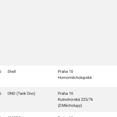
6
Shell
Praha 10
Hornoměcholupská
6
ONO (Tank Ono)
Praha 10
Kutnohorská 225/76
(D.Měcholupy)