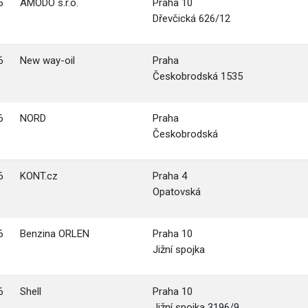
6
AMODO s.r.o.
Praha 10
Dřevčická 626/12
6
New way-oil
Praha
Českobrodská 1535
6
NORD
Praha
Českobrodská
6
KONT.cz
Praha 4
Opatovská
6
Benzina ORLEN
Praha 10
Jižní spojka
6
Shell
Praha 10
Jižní spojka 3196/9