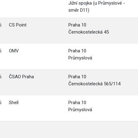
Jižní spojka (u Průmyslové -
směr D11)
6
CS Point
Praha 10
Černokostelecká 45
6
OMV
Praha 10
Průmyslová
6
ČSAO Praha
Praha 10
Černokostelecká 565/114
6
Shell
Praha 10
Průmyslová