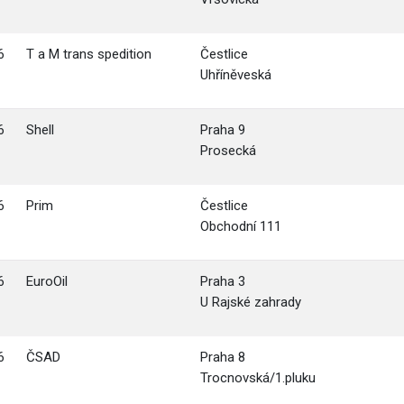
6
T a M trans spedition
Čestlice
Uhříněveská
6
Shell
Praha 9
Prosecká
6
Prim
Čestlice
Obchodní 111
6
EuroOil
Praha 3
U Rajské zahrady
6
ČSAD
Praha 8
Trocnovská/1.pluku