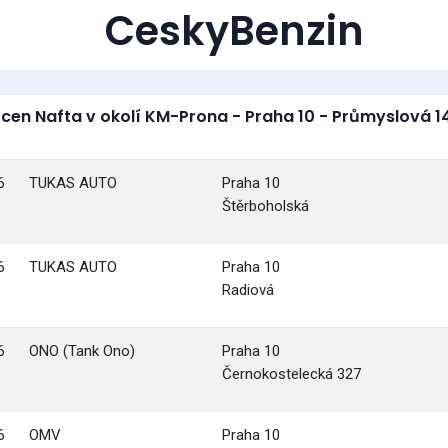
CeskyBenzin
 cen Nafta v okolí KM-Prona - Praha 10 - Průmyslová 1
6
TUKAS AUTO
Praha 10
Štěrboholská
6
TUKAS AUTO
Praha 10
Radiová
6
ONO (Tank Ono)
Praha 10
Černokostelecká 327
6
OMV
Praha 10