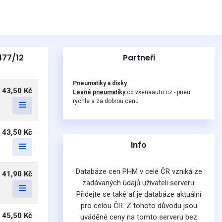
477/12
Partneři
Pneumatiky a disky
43,50 Kč
Levné pneumatiky
od všenaauto.cz - pneu
rychle a za dobrou cenu
43,50 Kč
Info
Databáze cen PHM v celé ČR vzniká ze
41,90 Kč
zadávaných údajů uživateli serveru.
Přidejte se také ať je databáze aktuální
pro celou ČR. Z tohoto důvodu jsou
45,50 Kč
uváděné ceny na tomto serveru bez