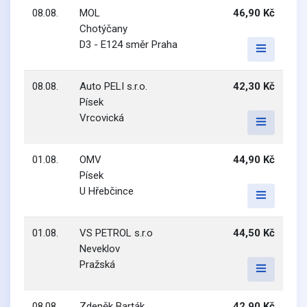
08.08.
MOL
46,90 Kč
Chotýčany
D3 - E124 směr Praha
08.08.
Auto PELI s.r.o.
42,30 Kč
Písek
Vrcovická
01.08.
OMV
44,90 Kč
Písek
U Hřebčince
01.08.
VS PETROL s.r.o
44,50 Kč
Neveklov
Pražská
08.08.
Zdeněk Barták
42,90 Kč