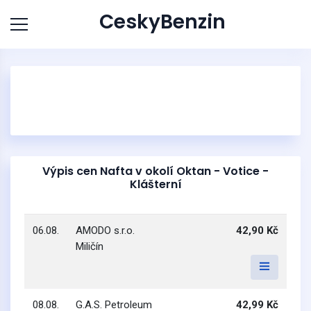
CeskyBenzin
Výpis cen Nafta v okolí Oktan - Votice -
Klášterní
06.08.
AMODO s.r.o.
42,90 Kč
Miličín
08.08.
G.A.S. Petroleum
42,99 Kč