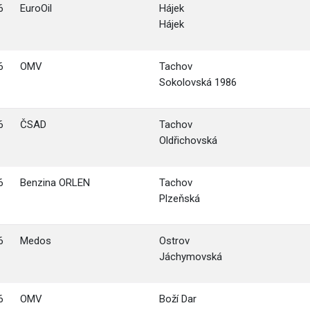
6
EuroOil
Hájek
Hájek
6
OMV
Tachov
Sokolovská 1986
6
ČSAD
Tachov
Oldřichovská
6
Benzina ORLEN
Tachov
Plzeňská
6
Medos
Ostrov
Jáchymovská
6
OMV
Boží Dar