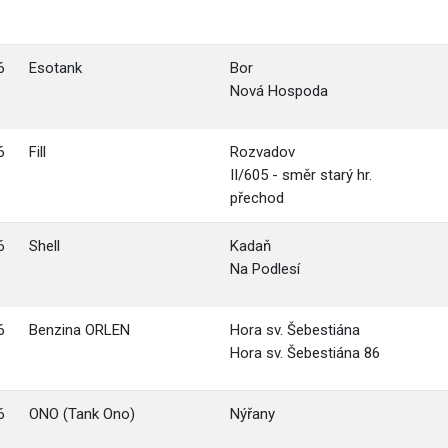
6
Esotank
Bor
Nová Hospoda
6
Fill
Rozvadov
II/605 - směr starý hr.
přechod
6
Shell
Kadaň
Na Podlesí
6
Benzina ORLEN
Hora sv. Šebestiána
Hora sv. Šebestiána 86
6
ONO (Tank Ono)
Nýřany