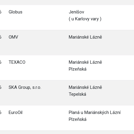
6
Globus
Jeníšov
( u Karlovy vary )
6
OMV
Mariánské Lázně
6
TEXACO
Mariánské Lázně
Plzeňská
6
SKA Group, s.r.o.
Mariánské Lázně
Tepelská
6
EuroOil
Planá u Mariánských Lázní
Plzeňská