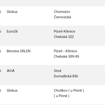
6
Globus
Chomutov
Černovická
6
EuroOil
Plzeň-Křimice
Chebská 522
6
Benzina ORLEN
Plzeň - Křimice
Chebská 509/45
6
AVIA
Stod
Domažlická 836
6
Globus
Chotíkov ( u Plzně )
( u Plzně )