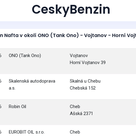
CeskyBenzin
n Nafta v okolí ONO (Tank Ono) - Vojtanov - Horní Vo
6
ONO (Tank Ono)
Vojtanov
Horní Vojtanov 39
6
Skalenská autodoprava
Skalná u Chebu
a.s.
Chebská 152
6
Robin Oil
Cheb
Ašská 2371
6
EUROBIT OIL s.r.o.
Cheb