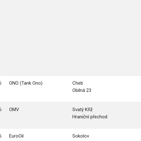
6
ONO (Tank Ono)
Cheb
Obilná 23
6
OMV
Svatý Kříž
Hraniční přechod
6
EuroOil
Sokolov