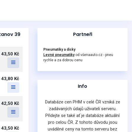
jtanov 39
Partneři
Pneumatiky a disky
43,50 Kč
Levné pneumatiky
od všenaauto.cz - pneu
rychle a za dobrou cenu
43,80 Kč
Info
Databáze cen PHM v celé ČR vzniká ze
42,50 Kč
zadávaných údajů uživateli serveru.
Přidejte se také ať je databáze aktuální
pro celou ČR. Z tohoto důvodu jsou
43,50 Kč
uváděné ceny na tomto serveru bez