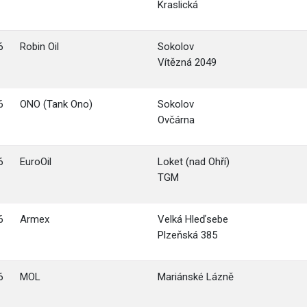
Kraslická
6
Robin Oil
Sokolov
Vítězná 2049
6
ONO (Tank Ono)
Sokolov
Ovčárna
6
EuroOil
Loket (nad Ohří)
TGM
6
Armex
Velká Hleďsebe
Plzeňská 385
6
MOL
Mariánské Lázně