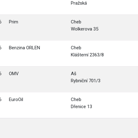
Pražská
6
Prim
Cheb
Wolkerova 35
6
Benzina ORLEN
Cheb
Klášterní 2363/8
6
OMV
Aš
Rybniční 701/3
6
EuroOil
Cheb
Dřenice 13