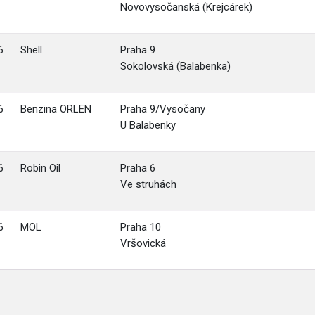
Novovysočanská (Krejcárek)
6
Shell
Praha 9
Sokolovská (Balabenka)
6
Benzina ORLEN
Praha 9/Vysočany
U Balabenky
6
Robin Oil
Praha 6
Ve struhách
6
MOL
Praha 10
Vršovická