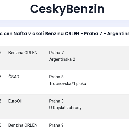
CeskyBenzin
s cen Nafta v okolí Benzina ORLEN - Praha 7 - Argentin
6
Benzina ORLEN
Praha 7
Argentinská 2
6
ČSAD
Praha 8
Trocnovská/1.pluku
6
EuroOil
Praha 3
U Rajské zahrady
6
Benzina ORLEN
Praha 9