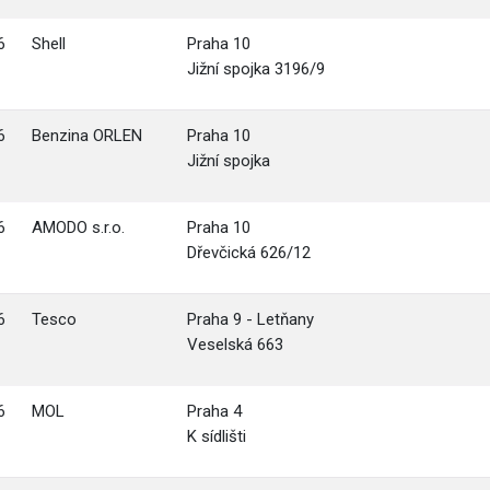
6
Shell
Praha 10
Jižní spojka 3196/9
6
Benzina ORLEN
Praha 10
Jižní spojka
6
AMODO s.r.o.
Praha 10
Dřevčická 626/12
6
Tesco
Praha 9 - Letňany
Veselská 663
6
MOL
Praha 4
K sídlišti