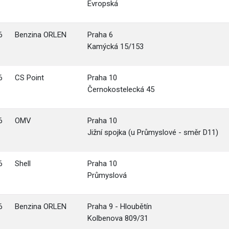
Evropská
6
Benzina ORLEN
Praha 6
Kamýcká 15/153
6
CS Point
Praha 10
Černokostelecká 45
6
OMV
Praha 10
Jižní spojka (u Průmyslové - směr D11)
6
Shell
Praha 10
Průmyslová
6
Benzina ORLEN
Praha 9 - Hloubětín
Kolbenova 809/31