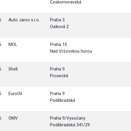
Českomoravská
6
Auto Jarov s.r.o.
Praha 3
Osiková 2
6
MOL
Praha 10
Nad Vršovskou horou
6
Shell
Praha 9
Prosecká
6
EuroOil
Praha 9
Poděbradská
6
OMV
Praha 9/Vysočany
Poděbradská 541/29