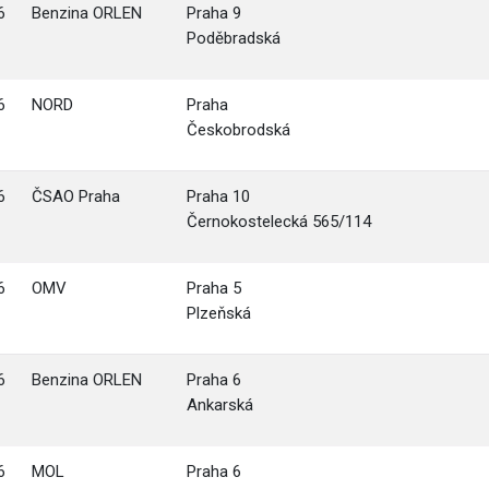
6
Benzina ORLEN
Praha 9
Poděbradská
6
NORD
Praha
Českobrodská
6
ČSAO Praha
Praha 10
Černokostelecká 565/114
6
OMV
Praha 5
Plzeňská
6
Benzina ORLEN
Praha 6
Ankarská
6
MOL
Praha 6