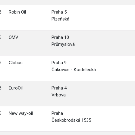
6
Robin Oil
Praha 5
Plzeňská
6
OMV
Praha 10
Průmyslová
6
Globus
Praha 9
Čakovice - Kostelecká
6
EuroOil
Praha 4
Vrbova
6
New way-oil
Praha
Českobrodská 1535