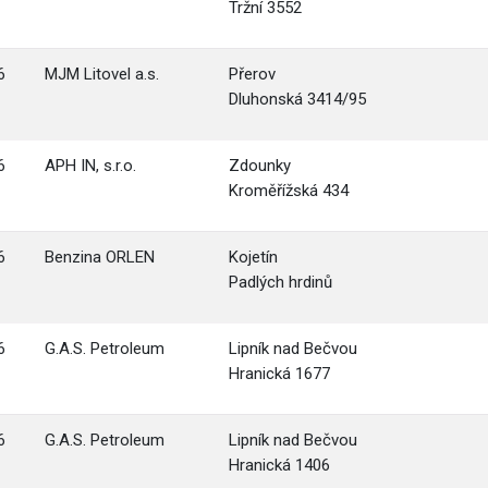
Tržní 3552
6
MJM Litovel a.s.
Přerov
Dluhonská 3414/95
6
APH IN, s.r.o.
Zdounky
Kroměřížská 434
6
Benzina ORLEN
Kojetín
Padlých hrdinů
6
G.A.S. Petroleum
Lipník nad Bečvou
Hranická 1677
6
G.A.S. Petroleum
Lipník nad Bečvou
Hranická 1406