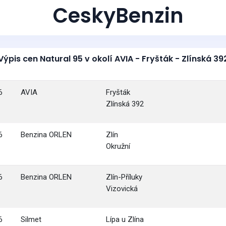
CeskyBenzin
Výpis cen Natural 95 v okolí AVIA - Fryšták - Zlínská 39
6
AVIA
Fryšták
Zlínská 392
6
Benzina ORLEN
Zlín
Okružní
6
Benzina ORLEN
Zlín-Příluky
Vizovická
6
Silmet
Lípa u Zlína