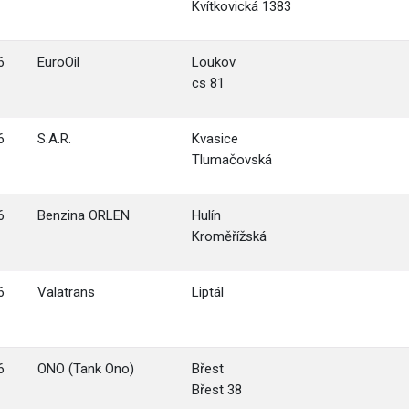
Kvítkovická 1383
6
EuroOil
Loukov
cs 81
6
S.A.R.
Kvasice
Tlumačovská
6
Benzina ORLEN
Hulín
Kroměřížská
6
Valatrans
Liptál
6
ONO (Tank Ono)
Břest
Břest 38