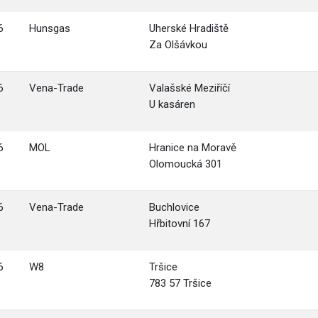
6
Hunsgas
Uherské Hradiště
Za Olšávkou
6
Vena-Trade
Valašské Meziříčí
U kasáren
6
MOL
Hranice na Moravě
Olomoucká 301
6
Vena-Trade
Buchlovice
Hřbitovní 167
6
W8
Tršice
783 57 Tršice