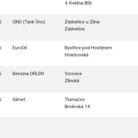
4. Května 806
6
ONO (Tank Ono)
Zádveřice u Zlína
Zádveřice
6
EuroOil
Bystřice pod Hostýnem
Holešovská
6
Benzina ORLEN
Vizovice
Zlínská
6
Silmet
Tlumačov
Brněnská 14