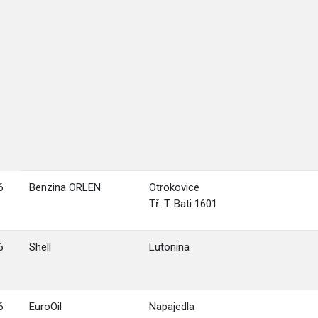
6
Benzina ORLEN
Otrokovice
Tř. T. Bati 1601
6
Shell
Lutonina
6
EuroOil
Napajedla