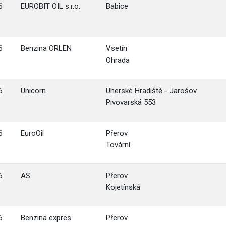
6
EUROBIT OIL s.r.o.
Babice
6
Benzina ORLEN
Vsetín
Ohrada
6
Unicorn
Uherské Hradiště - Jarošov
Pivovarská 553
6
EuroOil
Přerov
Tovární
6
AS
Přerov
Kojetínská
6
Benzina expres
Přerov