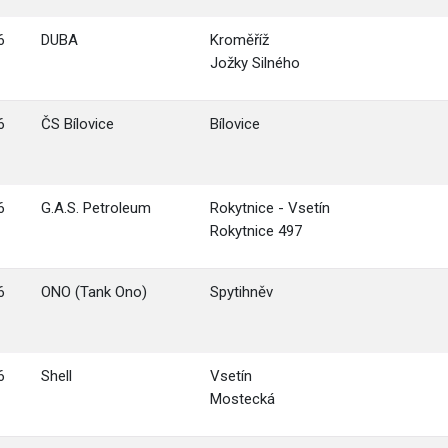
6
DUBA
Kroměříž
Jožky Silného
6
ČS Bílovice
Bílovice
6
G.A.S. Petroleum
Rokytnice - Vsetín
Rokytnice 497
6
ONO (Tank Ono)
Spytihněv
6
Shell
Vsetín
Mostecká