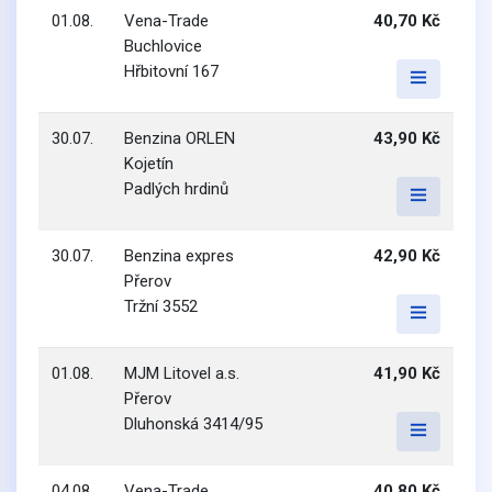
01.08.
Vena-Trade
40,70 Kč
Buchlovice
Hřbitovní 167
30.07.
Benzina ORLEN
43,90 Kč
Kojetín
Padlých hrdinů
30.07.
Benzina expres
42,90 Kč
Přerov
Tržní 3552
01.08.
MJM Litovel a.s.
41,90 Kč
Přerov
Dluhonská 3414/95
04.08.
Vena-Trade
40,80 Kč