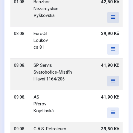
01.08.
Benzhor
42,50 Kč
Nezamyslice
Vyškovská
08.08.
EuroOil
39,90 Kč
Loukov
cs 81
08.08.
SP Servis
41,90 Kč
Svatobořice-Mistřín
Hlavní 1164/206
09.08.
AS
41,90 Kč
Přerov
Kojetínská
09.08.
G.A.S. Petroleum
39,50 Kč